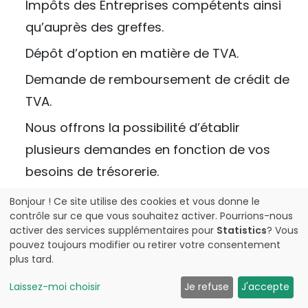
Impôts des Entreprises compétents ainsi
qu’auprès des greffes.
Dépôt d’option en matière de TVA.
Demande de remboursement de crédit de
TVA.
Nous offrons la possibilité d’établir
plusieurs demandes en fonction de vos
besoins de trésorerie.
Déclarations trimestrielles et annuelles de
Bonjour ! Ce site utilise des cookies et vous donne le
contrôle sur ce que vous souhaitez activer. Pourrions-nous
TVA.
activer des services supplémentaires pour
Statistics
? Vous
Répondre aux questions de l’administration
pouvez toujours modifier ou retirer votre consentement
plus tard.
concernant le bien loué.
Laissez-moi choisir
Je refuse
J'accepte
Aider le cas échéant à mieux informer les